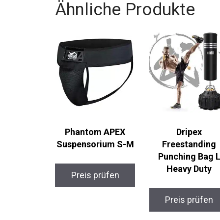
Ähnliche Produkte
Phantom APEX
Dripex
Suspensorium S-M
Freestanding
Punching Bag L
Heavy Duty
Preis prüfen
Preis prüfen