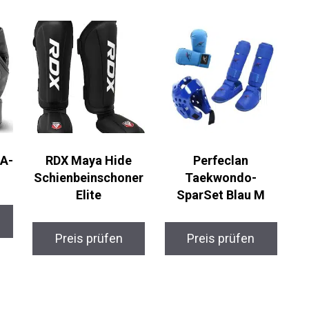
RDX Maya Hide
Perfeclan
e
Schienbeinschoner
Taekwondo-
Elite
SparSet Blau M
Preis prüfen
Preis prüfen