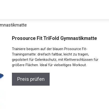
Gymnastikmatte
Decathlon Sale
Prosource Fit TriFold Gymnastikmatte
Trainiere bequem auf der blauen Prosource Fit-
Trainingsmatte: dreifach faltbar, leicht zu tragen,
gepolstert für Gelenkschutz, mit Klettverschlüssen
aue dir jetzt die meistverkauften Produkte im Sale bei Decathlon
für größere Flächen. Ideal für vielseitiges Workout.
Jetzt anschauen
Preis prüfen