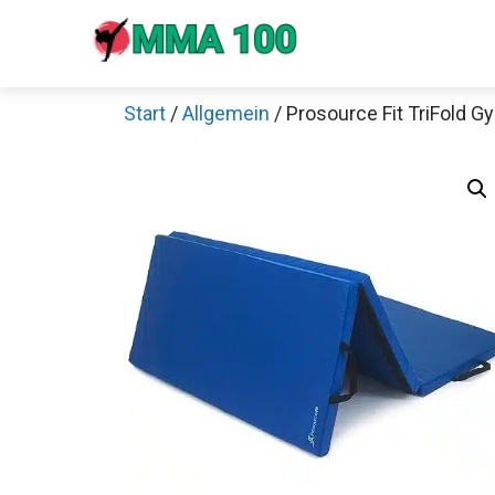
Zum
Inhalt
springen
Start
/
Allgemein
/ Prosource Fit TriFold 
Sch