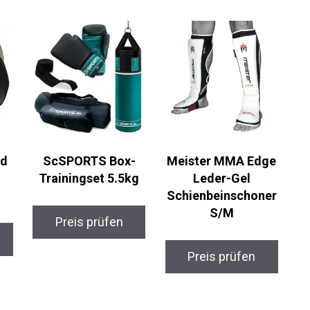
rd
ScSPORTS Box-
Meister MMA Edge
Trainingset 5.5kg
Leder-Gel
Schienbeinschoner
S/M
Preis prüfen
Preis prüfen