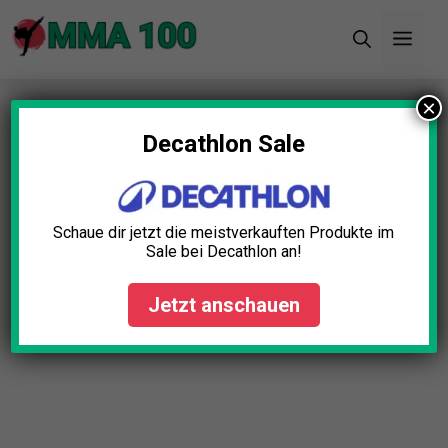
Zum
Men
Inhalt
springen
×
Startseite
»
Blog
»
Muay Thai Schienbeinschoner
Test: Die 5 besten (Bestenliste)
Decathlon Sale
Muay Thai Schienbeinschoner
Test: Die 5 besten
Schaue dir jetzt die meistverkauften Produkte im
(Bestenliste)
Sale bei Decathlon an!
Simon Braun
April 23, 2025
Jetzt anschauen