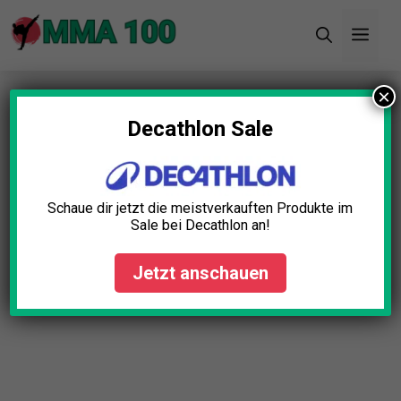
Zum
Men
Inhalt
springen
×
Startseite
»
Blog
»
MMA Schutzkleidung Set Test:
Die 5 besten (Bestenliste)
Decathlon Sale
MMA Schutzkleidung Set
Test: Die 5 besten
Schaue dir jetzt die meistverkauften Produkte im
(Bestenliste)
Sale bei Decathlon an!
Simon Braun
April 23, 2025
Jetzt anschauen