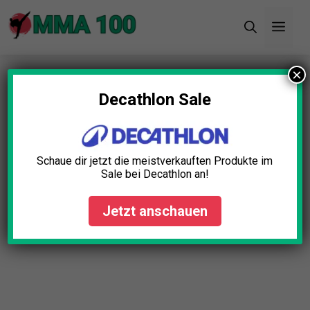
Zum
Men
Inhalt
springen
×
Startseite
»
Blog
»
MMA Gewichtsweste Test: Die
11 besten (Bestenliste)
Decathlon Sale
MMA Gewichtsweste Test:
Die 11 besten (Bestenliste)
Schaue dir jetzt die meistverkauften Produkte im
Sale bei Decathlon an!
Simon Braun
April 23, 2025
Jetzt anschauen