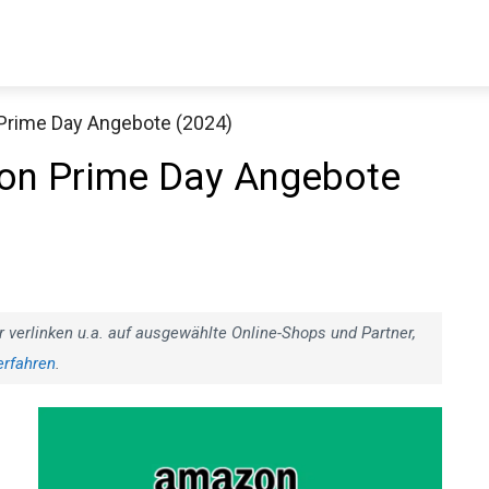
Prime Day Angebote (2024)
Decathlon Sale
on Prime Day Angebote
aue dir jetzt die meistverkauften Produkte im Sale bei Decathlon
Jetzt anschauen
r verlinken u.a. auf ausgewählte Online-Shops und Partner,
erfahren
.