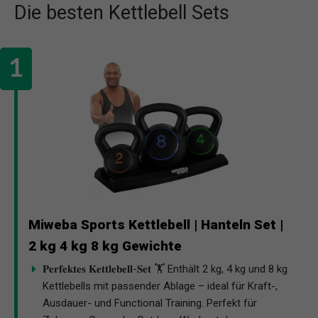
Die besten Kettlebell Sets
Miweba Sports Kettlebell | Hanteln Set |
2 kg 4 kg 8 kg Gewichte
𝐏𝐞𝐫𝐟𝐞𝐤𝐭𝐞𝐬 𝐊𝐞𝐭𝐭𝐥𝐞𝐛𝐞𝐥𝐥-𝐒𝐞𝐭 🏋️ Enthält 2 kg, 4 kg und 8 kg
Kettlebells mit passender Ablage – ideal für Kraft-,
Ausdauer- und Functional Training. Perfekt für