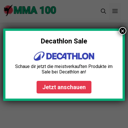
Zum
Men
Inhalt
springen
×
Startseite
»
Blog
»
Kettlebell Set Test: Die 5
besten (Bestenliste)
Decathlon Sale
Kettlebell Set Test: Die 5
besten (Bestenliste)
Schaue dir jetzt die meistverkauften Produkte im
Sale bei Decathlon an!
Simon Braun
November 25, 2025
Jetzt anschauen