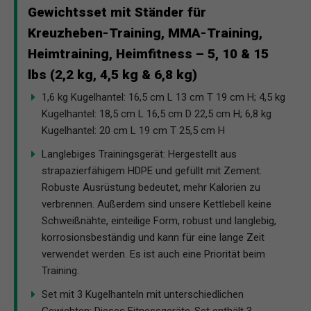
Gewichtsset mit Ständer für
Kreuzheben-Training, MMA-Training,
Heimtraining, Heimfitness – 5, 10 & 15
lbs (2,2 kg, 4,5 kg & 6,8 kg)
1,6 kg Kugelhantel: 16,5 cm L 13 cm T 19 cm H; 4,5 kg
Kugelhantel: 18,5 cm L 16,5 cm D 22,5 cm H; 6,8 kg
Kugelhantel: 20 cm L 19 cm T 25,5 cm H
Langlebiges Trainingsgerät: Hergestellt aus
strapazierfähigem HDPE und gefüllt mit Zement.
Robuste Ausrüstung bedeutet, mehr Kalorien zu
verbrennen. Außerdem sind unsere Kettlebell keine
Schweißnähte, einteilige Form, robust und langlebig,
korrosionsbeständig und kann für eine lange Zeit
verwendet werden. Es ist auch eine Priorität beim
Training.
Set mit 3 Kugelhanteln mit unterschiedlichen
Gewichten: Dieses Fitnessgeräte-Set enthält 3