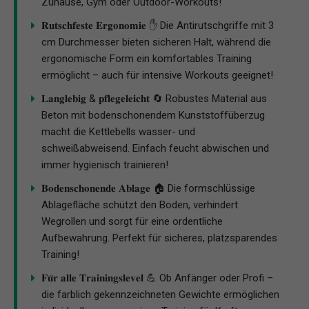
Zuhause, Gym oder Outdoor-Workouts!
𝐑𝐮𝐭𝐬𝐜𝐡𝐟𝐞𝐬𝐭𝐞 𝐄𝐫𝐠𝐨𝐧𝐨𝐦𝐢𝐞 ✋ Die Antirutschgriffe mit 3
cm Durchmesser bieten sicheren Halt, während die
ergonomische Form ein komfortables Training
ermöglicht – auch für intensive Workouts geeignet!
𝐋𝐚𝐧𝐠𝐥𝐞𝐛𝐢𝐠 & 𝐩𝐟𝐥𝐞𝐠𝐞𝐥𝐞𝐢𝐜𝐡𝐭 🔄 Robustes Material aus
Beton mit bodenschonendem Kunststoffüberzug
macht die Kettlebells wasser- und
schweißabweisend. Einfach feucht abwischen und
immer hygienisch trainieren!
𝐁𝐨𝐝𝐞𝐧𝐬𝐜𝐡𝐨𝐧𝐞𝐧𝐝𝐞 𝐀𝐛𝐥𝐚𝐠𝐞 🏠 Die formschlüssige
Ablagefläche schützt den Boden, verhindert
Wegrollen und sorgt für eine ordentliche
Aufbewahrung. Perfekt für sicheres, platzsparendes
Training!
𝐅𝐮̈𝐫 𝐚𝐥𝐥𝐞 𝐓𝐫𝐚𝐢𝐧𝐢𝐧𝐠𝐬𝐥𝐞𝐯𝐞𝐥 💪 Ob Anfänger oder Profi –
die farblich gekennzeichneten Gewichte ermöglichen