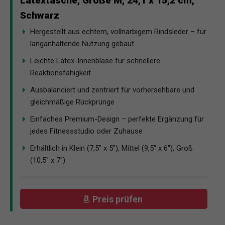
Latextasche, Größe M, 24,1 x 15,2 cm,
Schwarz
Hergestellt aus echtem, vollnarbigem Rindsleder – für
langanhaltende Nutzung gebaut
Leichte Latex-Innenblase für schnellere
Reaktionsfähigkeit
Ausbalanciert und zentriert für vorhersehbare und
gleichmäßige Rückprünge
Einfaches Premium-Design – perfekte Ergänzung für
jedes Fitnessstudio oder Zuhause
Erhältlich in Klein (7,5" x 5"), Mittel (9,5" x 6"), Groß
(10,5" x 7")
Preis prüfen