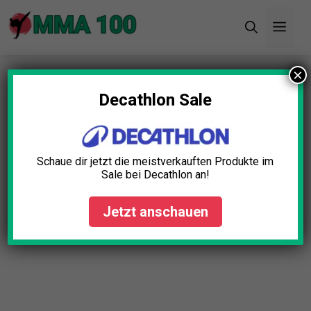
Zum
Men
Inhalt
springen
×
Startseite
»
Blog
»
Boxbirne Test: Die 5 besten
(Bestenliste)
Decathlon Sale
Boxbirne Test: Die 5 besten
(Bestenliste)
Schaue dir jetzt die meistverkauften Produkte im
Sale bei Decathlon an!
Simon Braun
April 23, 2025
Jetzt anschauen